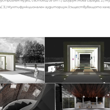
стриален музей, състоящ се от 1.) Ш
оурум /нова сграда/, 2.)
Му
 3.)
Мултифункционален аудиториум /съществуващото хале/ 