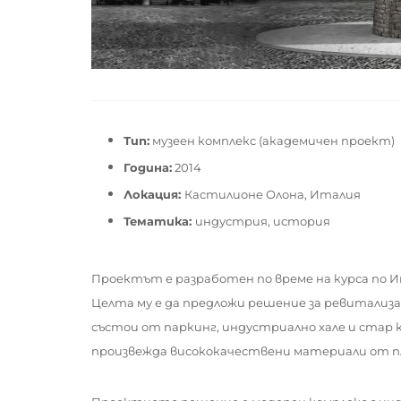
Тип:
музеен комплекс (академичен проект)
Година:
2014
Локация:
Кастилионе Олона, Италия
Тематика:
индустрия, история
Проектът е разработен по време на курса по 
Целта му е да предложи решение за ревитализа
състои от паркинг, индустриално хале и стар 
произвежда висококачествени материали от пл