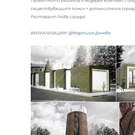
Проектното решение е модерен комплекс с инду
съществуващият комин + допълнителна сграда/,
Ресторант /нова сграда/.
ВИЗУАЛИЗАЦИИ:
@Мартина Денева