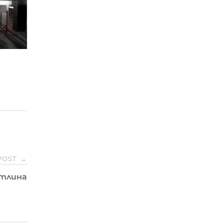
POST
→
тлина