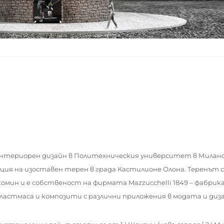
Интериорен дизайн в Политехническия университет в Милано
ция на изоставен терен в града Кастилионе Олона. Теренът 
комин и е собственост
на фирмата Mazzucchelli 1849 – фабрик
астмаса и композити с различни приложения в модата и диза