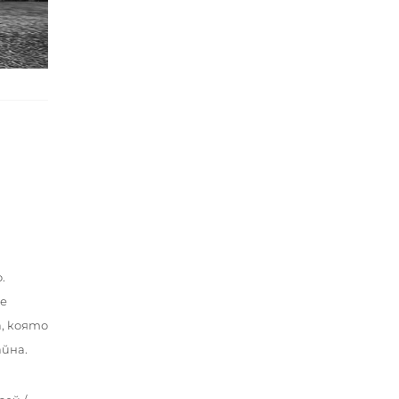
.
се
а, която
йна.