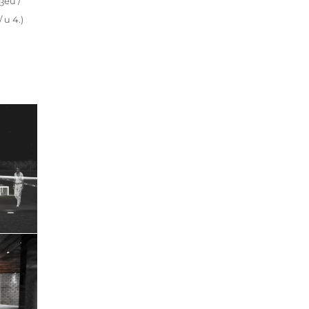
зей /
и 4.)